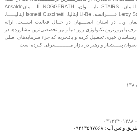
FAGGIOLATI ایتـــــالیا، WILO آلـمان، STAIRS تایـــــوان، NOGGERATH آلــــمانAnsaldo
Sistemi Industriali ایتـــالیا، Leroy Somer فـــــرانسه، Li-Be ایتالیا، Isonetti Cuscinetti ایتالیـــــا،
Aturia G ایتالیا&8-Sulzer آلمان و… در استان اصفـــهان در حــال فعالیت اســـت. ارائه
ف با بروزترین تکنولوژی روز دنیا و نیز تخصصی‌ترین مشاوره‌ها در
ارشناسان خبره، تحصیل کرده و باتـجربه که جزء سرمایه‌های اصلی
ان پیــــشتاز و رهبر در بازار مــــــــــعرفی کـرده‌ است.‌
۱
س آپ : ۰۹۲۱۳۵۹۷۵۶۸